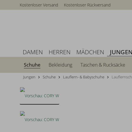
Kostenloser Versand
Kostenloser Rückversand
DAMEN
HERREN
MÄDCHEN
JUNGE
Schuhe
Bekleidung
Taschen & Rucksäcke
Jungen
Schuhe
Lauflern- & Babyschuhe
Lauflernsc