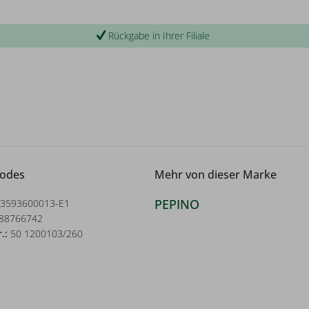
Rückgabe in Ihrer Filiale
Codes
Mehr von dieser Marke
PEPINO
3593600013-E1
88766742
r.:
50 1200103/260