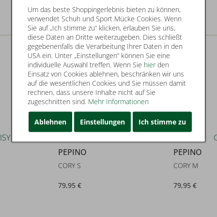
Um das beste Shoppingerlebnis bieten zu können,
verwendet Schuh und Sport Mücke Cookies. Wenn
Sie auf „Ich stimme zu“ klicken, erlauben Sie uns,
diese Daten an Dritte weiterzugeben. Dies schließt
gegebenenfalls die Verarbeitung Ihrer Daten in den
USA ein. Unter „Einstellungen“ können Sie eine
individuelle Auswahl treffen. Wenn Sie
hier
den
Einsatz von Cookies ablehnen, beschränken wir uns
auf die wesentlichen Cookies und Sie müssen damit
rechnen, dass unsere Inhalte nicht auf Sie
zugeschnitten sind.
Mehr Informationen
Ablehnen
Einstellungen
Ich stimme zu
PEPINO
PEPINO
CORY S
CORY M
79,95 €
79,95 €