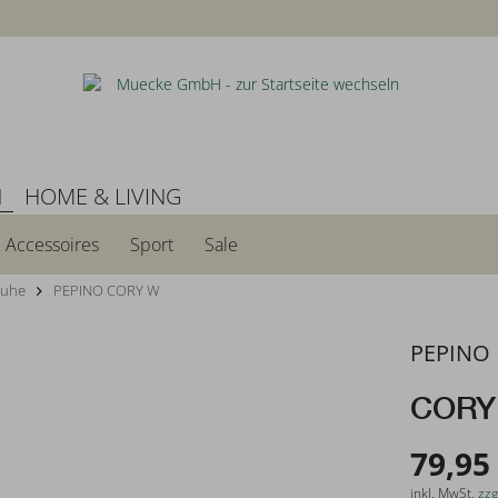
N
HOME & LIVING
Accessoires
Sport
Sale
huhe
PEPINO CORY W
PEPINO
CORY
79,95
inkl. MwSt.
zzg