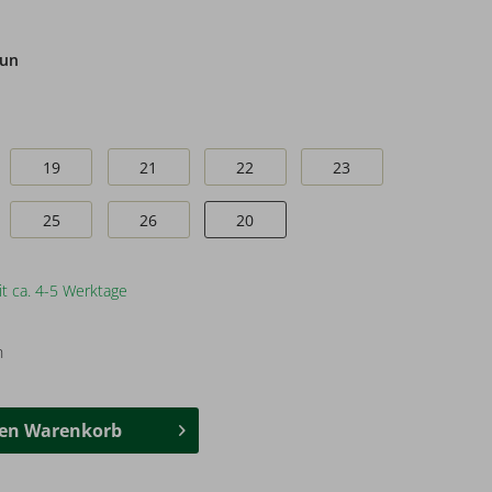
aun
19
21
22
23
25
26
20
it ca. 4-5 Werktage
n
den
Warenkorb