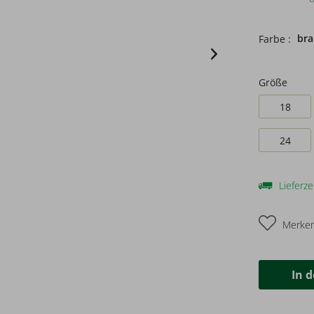
br
Farbe :
Größe
18
24
Lieferze
Merke
In 