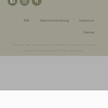
AGB
Datenschutzerklärung
Impressum
Sitemap
*Aktuelle oder ehemalige unverbindliche Preisempfehlung des
Herstellers inkl. gesetzlicher Mehrwertsteuer.