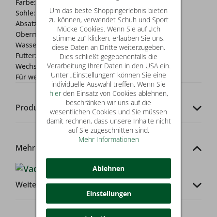
Farbe:
grün
Um das beste Shoppingerlebnis bieten
Sohle:
flexible Laufsohle
zu können, verwendet Schuh und Sport
Absatz:
0-2 cm
Mücke Cookies. Wenn Sie auf „Ich
Obermaterial:
Leder
stimme zu“ klicken, erlauben Sie uns,
Wasserschutz:
Nein
diese Daten an Dritte weiterzugeben.
Futter:
Leder/Textil
Dies schließt gegebenenfalls die
Verarbeitung Ihrer Daten in den USA ein.
Wechselfussbett:
Ja
Unter „Einstellungen“ können Sie eine
Für wen?:
Jungen
individuelle Auswahl treffen. Wenn Sie
hier
den Einsatz von Cookies ablehnen,
beschränken wir uns auf die
Produkt-Codes
wesentlichen Cookies und Sie müssen
damit rechnen, dass unsere Inhalte nicht
auf Sie zugeschnitten sind.
Mehr Informationen
Mehr von dieser Marke
Ablehnen
Weitere Infos
Einstellungen