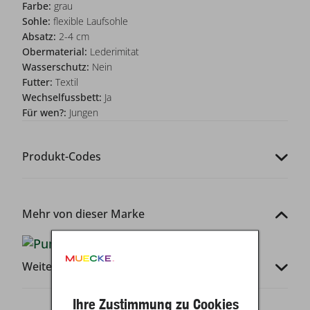
Farbe:
grau
Sohle:
flexible Laufsohle
Absatz:
2-4 cm
Obermaterial:
Lederimitat
Wasserschutz:
Nein
Futter:
Textil
Wechselfussbett:
Ja
Für wen?:
Jungen
Produkt-Codes
Mehr von dieser Marke
Weitere Infos
Ihre Zustimmung zu Cookies