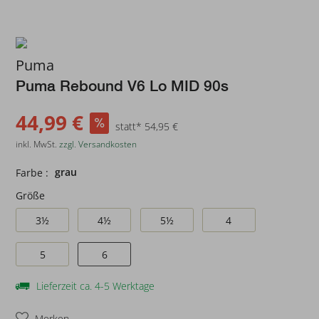
Puma
Puma Rebound V6 Lo MID 90s
44,99 €
statt* 54,95 €
inkl. MwSt.
zzgl. Versandkosten
grau
Farbe :
Größe
3½
4½
5½
4
5
6
Lieferzeit ca. 4-5 Werktage
Merken