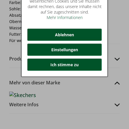
wesentlichen Cookies und Sie müssen
Farbe:
schwarz
damit rechnen, dass unsere Inhalte nicht
Sohle:
flexible Laufsohle
auf Sie zugeschnitten sind.
Absatz:
2-4 cm
Mehr Informationen
Obermaterial:
Textil
Wasserschutz:
Nein
Futter:
Textil
Ablehnen
Für wen?:
Damen
Einstellungen
Produkt-Codes
Ich stimme zu
Mehr von dieser Marke
Weitere Infos