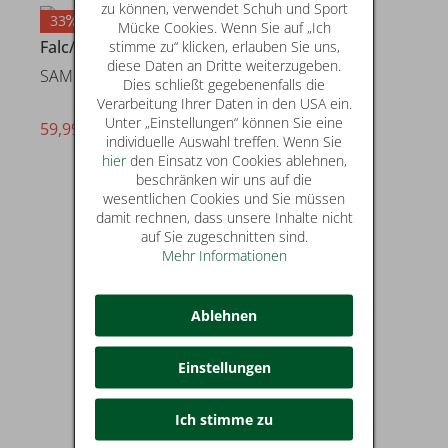
zu können, verwendet Schuh und Sport
33
Mücke Cookies. Wenn Sie auf „Ich
Falc/Naturino
stimme zu“ klicken, erlauben Sie uns,
diese Daten an Dritte weiterzugeben.
SAMMY 3
Dies schließt gegebenenfalls die
Verarbeitung Ihrer Daten in den USA ein.
Unter „Einstellungen“ können Sie eine
59,99 €
statt* 89,95 €
individuelle Auswahl treffen. Wenn Sie
hier
den Einsatz von Cookies ablehnen,
beschränken wir uns auf die
wesentlichen Cookies und Sie müssen
damit rechnen, dass unsere Inhalte nicht
auf Sie zugeschnitten sind.
Mehr Informationen
Ablehnen
Einstellungen
Ich stimme zu