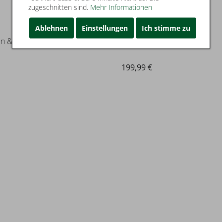
zugeschnitten sind.
Mehr Informationen
Mjus
Ablehnen
Einstellungen
Ich stimme zu
en & Boots
Stiefel
199,99 €