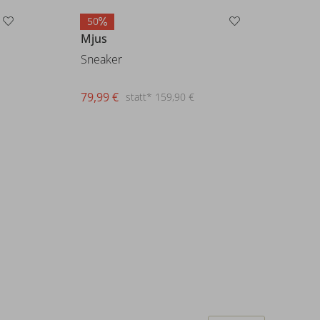
50
Mjus
Sneaker
79,99 €
statt* 159,90 €