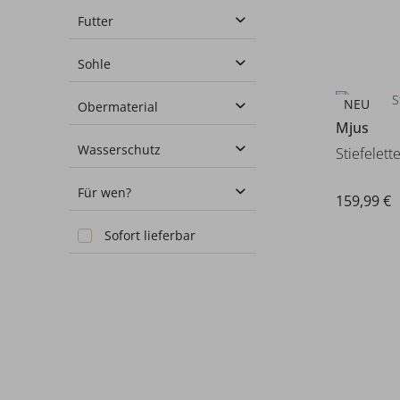
0-2 cm
Futter
2-4 cm
Textil
Sohle
4-6 cm
Leder
6-8 cm
NEU
flexible Laufsohle
Obermaterial
Warmfutter
Mjus
Synthetik
Glattleder
Wasserschutz
Stiefelett
Leder
Nein
Für wen?
Rauleder
159,99 €
Damen
Sofort lieferbar