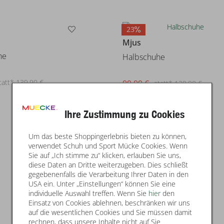
23
Mjus
he
Halbschuhe
99,99 €
tatt* 139,90 €
statt* 129,90 €
Ihre Zustimmung zu Cookies
Um das beste Shoppingerlebnis bieten zu können,
verwendet Schuh und Sport Mücke Cookies. Wenn
Sie auf „Ich stimme zu“ klicken, erlauben Sie uns,
diese Daten an Dritte weiterzugeben. Dies schließt
gegebenenfalls die Verarbeitung Ihrer Daten in den
USA ein. Unter „Einstellungen“ können Sie eine
individuelle Auswahl treffen. Wenn Sie
hier
den
Einsatz von Cookies ablehnen, beschränken wir uns
auf die wesentlichen Cookies und Sie müssen damit
rechnen, dass unsere Inhalte nicht auf Sie