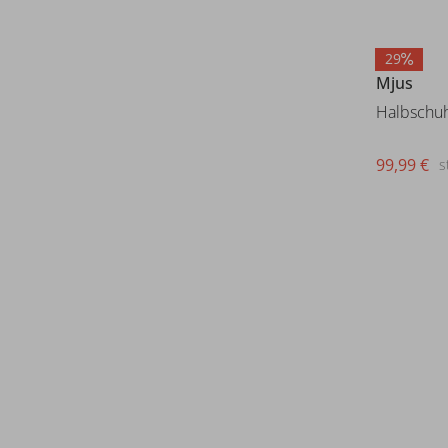
29
Mjus
Halbschu
99,99 €
s