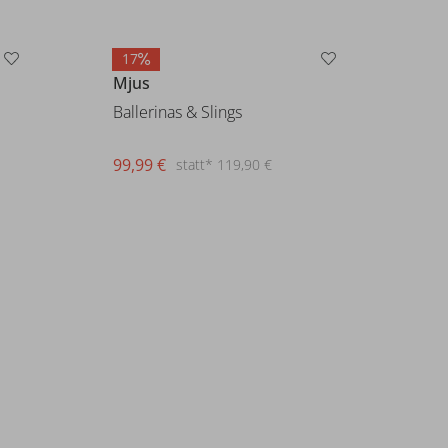
17
Mjus
Ballerinas & Slings
99,99 €
statt* 119,90 €