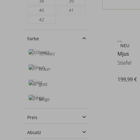
38
39
40
41
42
Farbe
NEU
Mjus
schwarz
Stiefel
braun
199,99 €
gold
beige
silber
Preis
creme
Absatz
von
79,99 €
bis
199,99 €