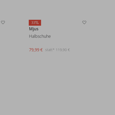
33
Mjus
Halbschuhe
79,99 €
statt* 119,90 €