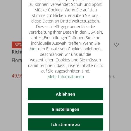
zu können, verwendet Schuh und Sport
Mücke Cookies. Wenn Sie auf „Ich
stimme zu“ klicken, erlauben Sie uns,
diese Daten an Dritte weiterzugeben.
Dies schließt gegebenenfalls die
Verarbeitung Ihrer Daten in den USA ein.
Unter „Einstellungen“ können Sie eine
individuelle Auswahl treffen. Wenn Sie
38
38
hier
den Einsatz von Cookies ablehnen,
Richter
Richter
beschränken wir uns auf die
wesentlichen Cookies und Sie müssen
Flora
Flora
damit rechnen, dass unsere Inhalte nicht
auf Sie zugeschnitten sind.
49,99 €
49,99 €
statt* 79,99 €
statt* 79,99 €
Mehr Informationen
Ablehnen
Einstellungen
Ich stimme zu