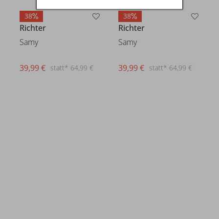
38
38
Richter
Richter
Samy
Samy
39,99 €
39,99 €
statt* 64,99 €
statt* 64,99 €