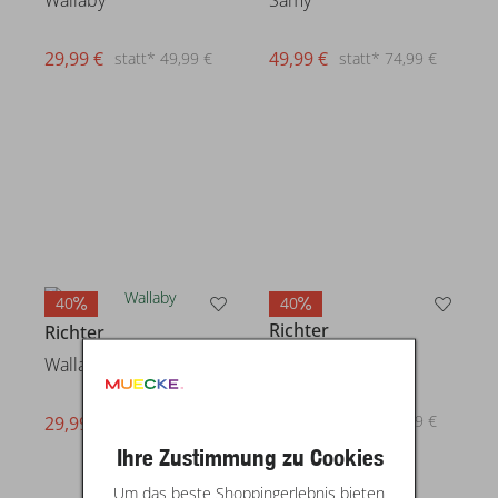
Wallaby
Samy
29,99 €
49,99 €
statt* 49,99 €
statt* 74,99 €
40
40
Richter
Richter
Wallaby
Wallaby
29,99 €
29,99 €
statt* 49,99 €
statt* 49,99 €
Ihre Zustimmung zu Cookies
Um das beste Shoppingerlebnis bieten